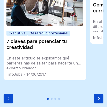
Conse
curri
En el m
diferen
cuenta 
Executive
Desarrollo profesional
InfoJob
7 claves para potenciar tu
creatividad
En este artículo te explicamos qué
barreras has de saltar para hacerte un
experto creador
InfoJobs - 14/06/2017