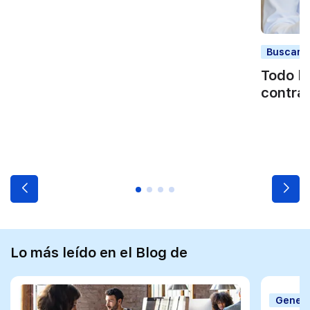
Buscar t
Todo lo
contrat
Lo más leído en el Blog de
Genera