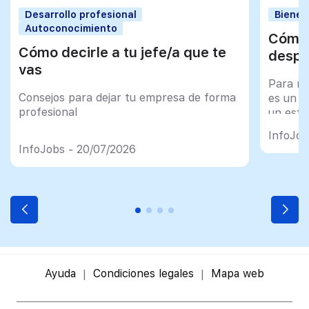
Desarrollo profesional
Bienes
Autoconocimiento
Cómo 
Cómo decirle a tu jefe/a que te
despu
vas
Para mu
Consejos para dejar tu empresa de forma
es un tr
profesional
un esfu
import
InfoJob
InfoJobs - 20/07/2026
Ayuda
Condiciones legales
Mapa web