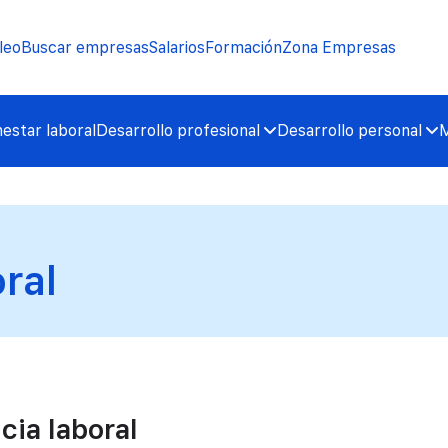
leo
Buscar empresas
Salarios
Formación
Zona Empresas
nestar laboral
Desarrollo profesional
Desarrollo personal
M
ral
cia laboral