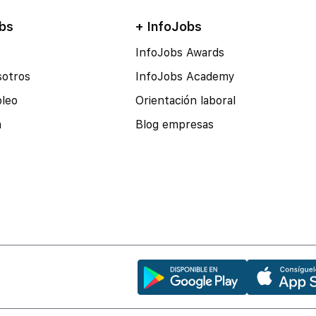
bs
+ InfoJobs
InfoJobs Awards
sotros
InfoJobs Academy
pleo
Orientación laboral
a
Blog empresas