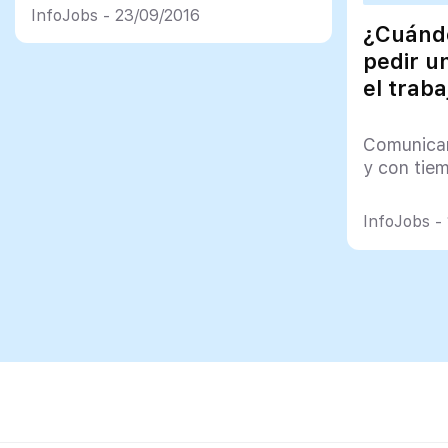
InfoJobs - 23/09/2016
contrato y empezar a
¿Cuánd
trabajar!
pedir u
— The Hunger Reader ®
el traba
(@TheHungerReader)
13 de septiembre de
Comunicar
2016
y con tiem
InfoJobs -