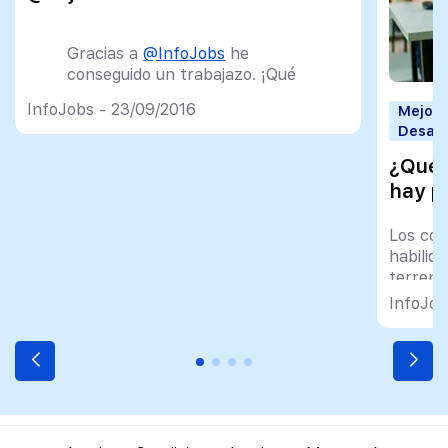
Gracias a
@InfoJobs
he
conseguido un trabajazo. ¡Qué
mejor excusa para hacerles
InfoJobs - 23/09/2016
Mejorar
publi gratis!
@InfoJobs
Desarr
funciona.
¿Qué 
— JuanMa(nuel) (@itsjuanma)
hay pa
9 de agosto de 2016
Los con
habilid
terreno
asegura
InfoJob
próspe