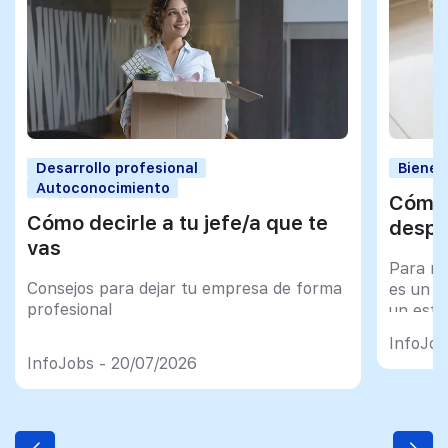
Desarrollo profesional
Bienes
Autoconocimiento
Cómo 
Cómo decirle a tu jefe/a que te
despu
vas
Para mu
Consejos para dejar tu empresa de forma
es un tr
profesional
un esfu
import
InfoJob
InfoJobs - 20/07/2026