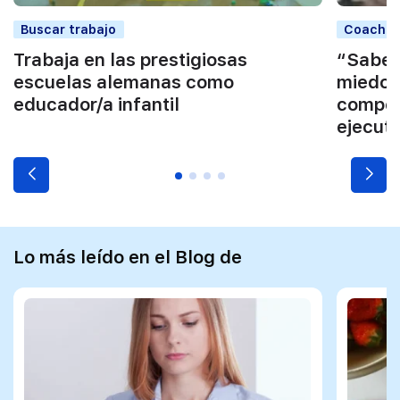
Buscar trabajo
Coaching
Trabaja en las prestigiosas
“Saber 
escuelas alemanas como
miedo a
educador/a infantil
compet
ejecuti
Lo más leído en el Blog de