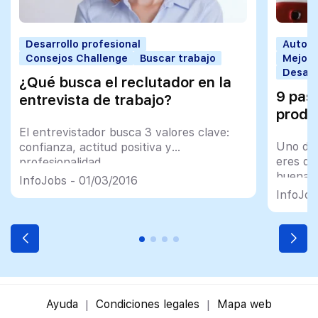
Desarrollo profesional
Autoco
Consejos Challenge
Buscar trabajo
Mejorar
Desarr
¿Qué busca el reclutador en la
9 pas
entrevista de trabajo?
produ
El entrevistador busca 3 valores clave:
Uno de 
confianza, actitud positiva y
eres du
profesionalidad
buena g
InfoJobs - 01/03/2016
espejis
InfoJob
Ayuda
Condiciones legales
Mapa web