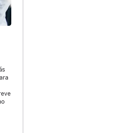
ás
ara
reve
no