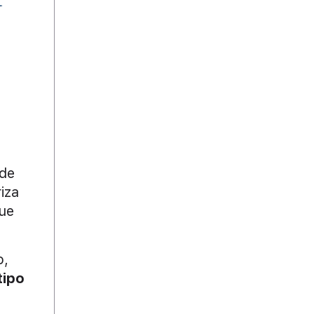
 de
iza
que
o,
tipo