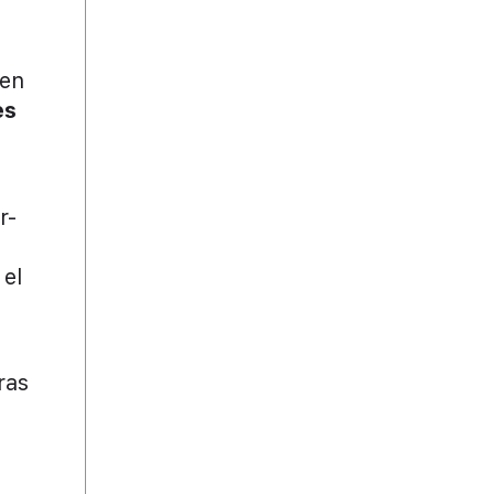
men
es
r-
 el
ras