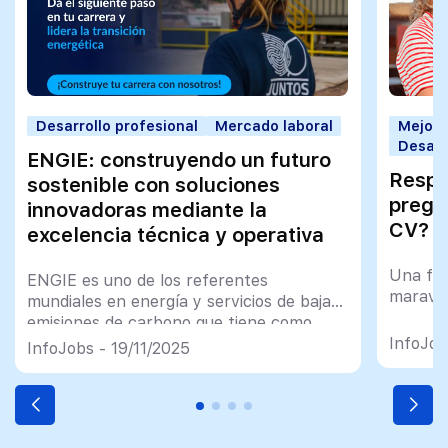
Desarrollo profesional
Mercado laboral
Mejorar
Desarr
ENGIE: construyendo un futuro
Respo
sostenible con soluciones
pregu
innovadoras mediante la
CV?
excelencia técnica y operativa
Una fot
ENGIE es uno de los referentes
maravil
mundiales en energía y servicios de bajas
emisiones de carbono que tiene como
InfoJob
propósito acelerar la transición
InfoJobs - 19/11/2025
energética hacia una economía neutra en
carbono a través del desarrollo de
energías renovables y soluciones
industriales para la descarbonización de