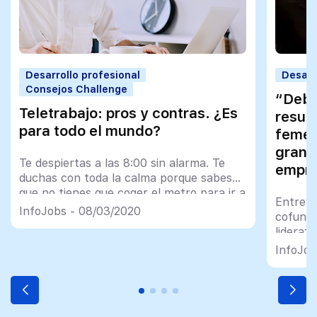
Desarrollo profesional
Desarr
Consejos Challenge
“Debe
Teletrabajo: pros y contras. ¿Es
resul
para todo el mundo?
femen
grand
Te despiertas a las 8:00 sin alarma. Te
empr
duchas con toda la calma porque sabes
que no tienes que coger el metro para ir a
Entrevi
la oficina
InfoJobs - 08/03/2020
cofunda
lideraz
InfoJob