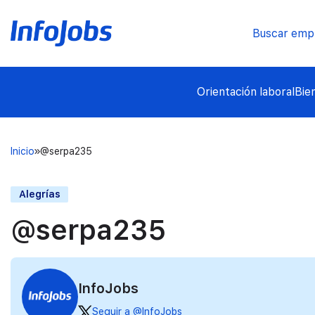
Buscar emp
Orientación laboral
Bie
Inicio
@serpa235
Alegrías
@serpa235
InfoJobs
Seguir a @InfoJobs