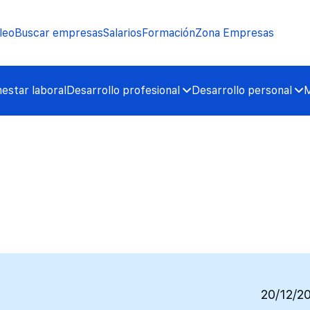
leo
Buscar empresas
Salarios
Formación
Zona Empresas
nestar laboral
Desarrollo profesional
Desarrollo personal
M
20/12/2