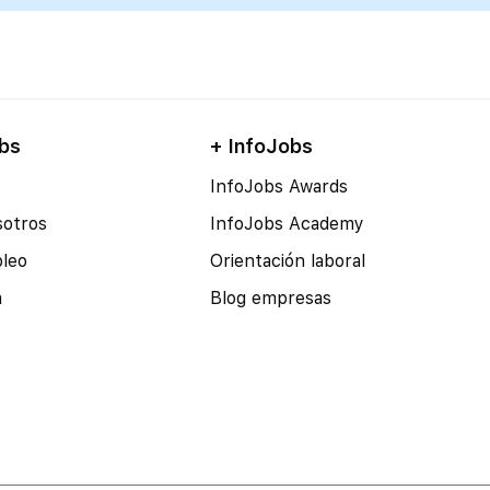
bs
+ InfoJobs
InfoJobs Awards
sotros
InfoJobs Academy
pleo
Orientación laboral
a
Blog empresas