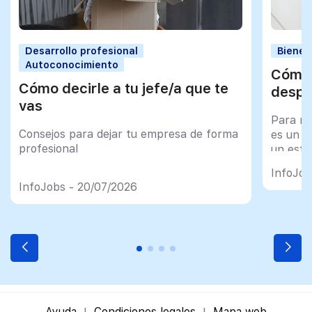
Desarrollo profesional
Bienes
Autoconocimiento
Cómo 
Cómo decirle a tu jefe/a que te
despu
vas
Para mu
Consejos para dejar tu empresa de forma
es un tr
profesional
un esfu
import
InfoJob
InfoJobs - 20/07/2026
Ayuda
Condiciones legales
Mapa web