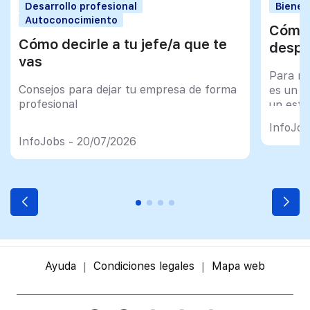
Desarrollo profesional
Bienes
Autoconocimiento
Cómo 
Cómo decirle a tu jefe/a que te
despu
vas
Para mu
Consejos para dejar tu empresa de forma
es un tr
profesional
un esfu
import
InfoJob
InfoJobs - 20/07/2026
Ayuda
Condiciones legales
Mapa web