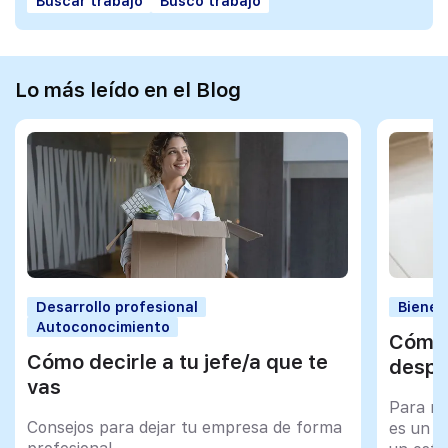
Buscar trabajo
Busco trabajo
Lo más leído en el Blog
Desarrollo profesional
Bienes
Autoconocimiento
Cómo 
Cómo decirle a tu jefe/a que te
despu
vas
Para mu
Consejos para dejar tu empresa de forma
es un tr