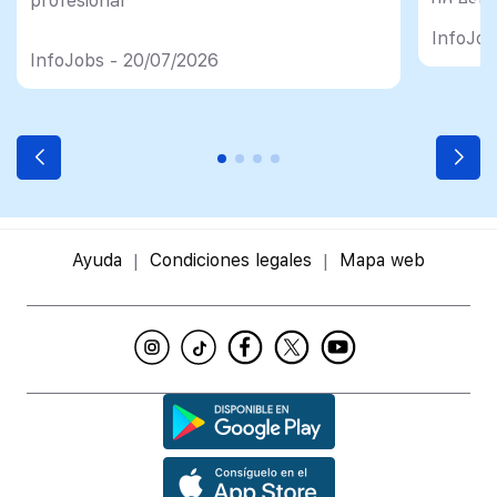
profesional
un esfu
import
InfoJob
InfoJobs - 20/07/2026
Ayuda
Condiciones legales
Mapa web