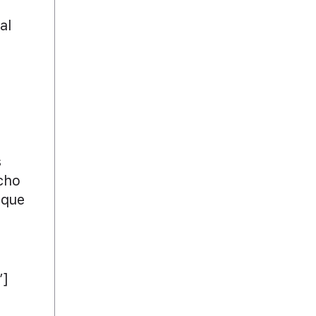
al
s
ucho
 que
”]