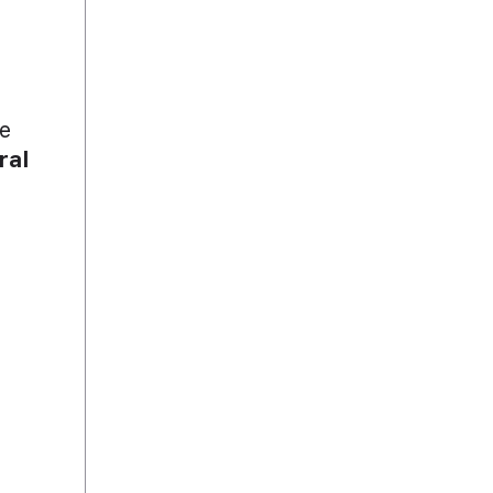
e
ral