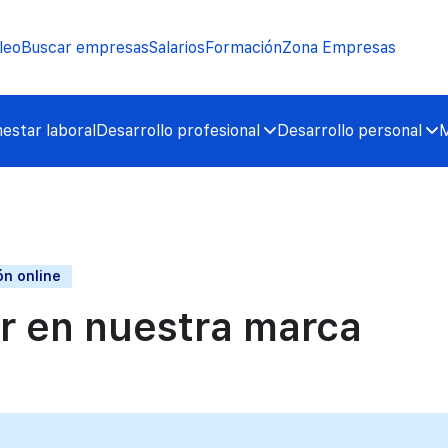
leo
Buscar empresas
Salarios
Formación
Zona Empresas
nestar laboral
Desarrollo profesional
Desarrollo personal
M
n online
ir en nuestra marca