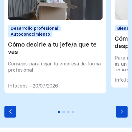
Desarrollo profesional
Bienes
Autoconocimiento
Cómo 
Cómo decirle a tu jefe/a que te
despu
vas
Para mu
Consejos para dejar tu empresa de forma
es un tr
profesional
un esfu
import
InfoJob
InfoJobs - 20/07/2026