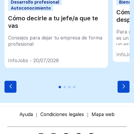
Desarrollo profesional
Bienes
Autoconocimiento
Cómo 
Cómo decirle a tu jefe/a que te
despu
vas
Para mu
Consejos para dejar tu empresa de forma
es un tr
profesional
un esfu
import
InfoJob
InfoJobs - 20/07/2026
Ayuda
Condiciones legales
Mapa web