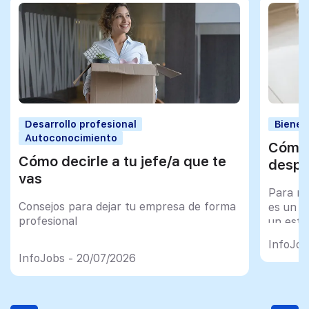
Desarrollo profesional
Bienes
Autoconocimiento
Cómo 
Cómo decirle a tu jefe/a que te
despu
vas
Para mu
Consejos para dejar tu empresa de forma
es un tr
profesional
un esfu
import
InfoJob
InfoJobs - 20/07/2026