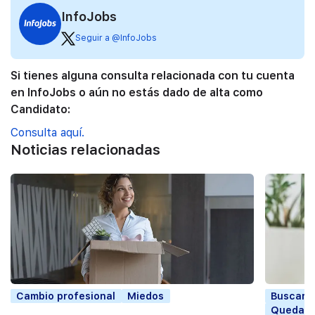
InfoJobs
Seguir a @InfoJobs
Si tienes alguna consulta relacionada con tu cuenta
en InfoJobs o aún no estás dado de alta como
Candidato:
Consulta aquí.
Noticias relacionadas
Cambio profesional
Miedos
Buscar t
Quedars