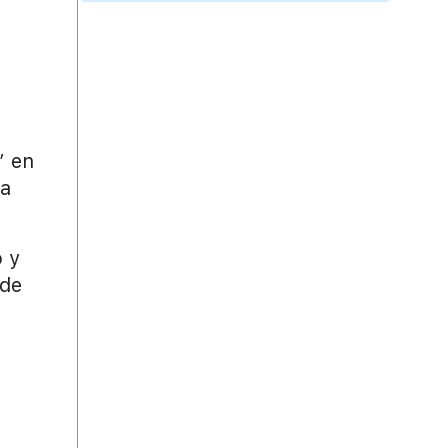
” en
 a
o y
 de