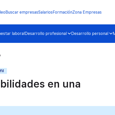
leo
Buscar empresas
Salarios
Formación
Zona Empresas
nestar laboral
Desarrollo profesional
Desarrollo personal
M
o
fil
bilidades en una