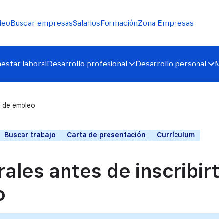
leo
Buscar empresas
Salarios
Formación
Zona Empresas
nestar laboral
Desarrollo profesional
Desarrollo personal
M
a de empleo
Buscar trabajo
Carta de presentación
Currículum
ales antes de inscribir
o