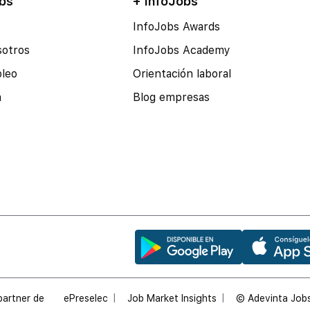
bs
+ InfoJobs
InfoJobs Awards
sotros
InfoJobs Academy
pleo
Orientación laboral
a
Blog empresas
partner de
ePreselec
Job Market Insights
© Adevinta Jobs