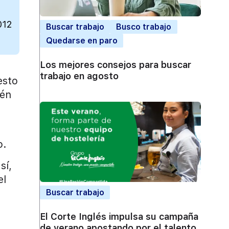
012
Buscar trabajo
Busco trabajo
Quedarse en paro
Los mejores consejos para buscar
trabajo en agosto
esto
ién
o.
sí,
el
Buscar trabajo
El Corte Inglés impulsa su campaña
de verano apostando por el talento