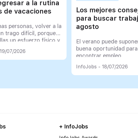
gresar a la rutina
Los mejores conse
 de vacaciones
para buscar traba
agosto
as personas, volver a la
un trago difícil, porque
llas un esfuerzo físico y
El verano puede supone
co muy importante
buena oportunidad para
 19/07/2026
encontrar empleo
InfoJobs - 18/07/2026
bs
+ InfoJobs
InfoJobs Awards