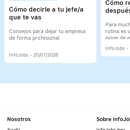
Cómo re
Cómo decirle a tu jefe/a
después
que te vas
Para much
Consejos para dejar tu empresa
rutina es 
de forma profesional
exige de e
psicológi
InfoJobs -
InfoJobs - 20/07/2026
Nosotros
Sobre InfoJo
Ayuda
InfoJobs hoy