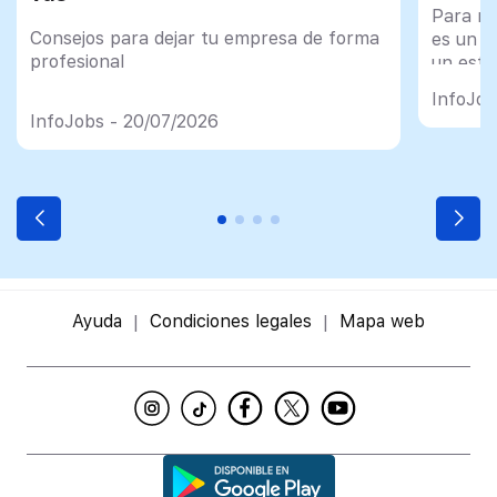
Para mu
Consejos para dejar tu empresa de forma
es un tr
profesional
un esfu
import
InfoJob
InfoJobs - 20/07/2026
Ayuda
Condiciones legales
Mapa web