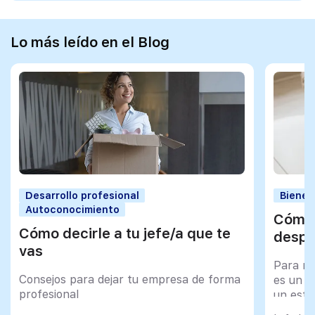
Lo más leído en el Blog
Desarrollo profesional
Bienes
Autoconocimiento
Cómo 
Cómo decirle a tu jefe/a que te
despu
vas
Para mu
Consejos para dejar tu empresa de forma
es un tr
profesional
un esfu
import