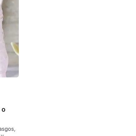
 o
asgos,
 y