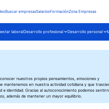
leo
Buscar empresas
Salarios
Formación
Zona Empresas
nestar laboral
Desarrollo profesional
Desarrollo personal
M
econocer nuestros propios pensamientos, emociones y
e mantenemos en nuestra actividad cotidiana y que trasci
d e identidad. Gracias al autoconocimiento podemos sentir
os, además de mantener un mayor equilibrio.