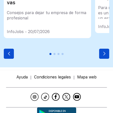
vas
Para mu
Consejos para dejar tu empresa de forma
es un tr
profesional
un esfu
import
InfoJob
InfoJobs - 20/07/2026
Ayuda
Condiciones legales
Mapa web