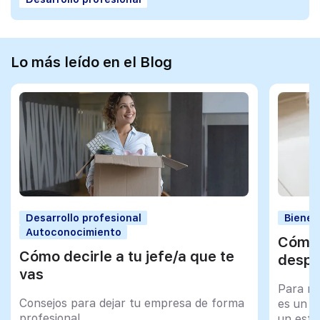
Lo más leído en el Blog
Desarrollo profesional
Bienes
Autoconocimiento
Cómo 
Cómo decirle a tu jefe/a que te
despu
vas
Para mu
Consejos para dejar tu empresa de forma
es un tr
profesional
un esfu