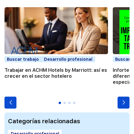
Buscar trabajo
Desarrollo profesional
Buscar t
Trabajar en ACHM Hotels by Marriott: así es
Infortec,
crecer en el sector hotelero
diferenc
especial
Categorías relacionadas
Desarrollo profesional