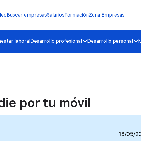
leo
Buscar empresas
Salarios
Formación
Zona Empresas
nestar laboral
Desarrollo profesional
Desarrollo personal
M
ie por tu móvil
13/05/2