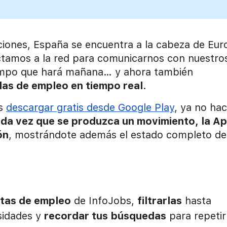
ciones, España se encuentra a la cabeza de Eur
ectamos a la red para comunicarnos con nuestro
 tiempo que hará mañana… y ahora también
as de empleo en tiempo real
.
es
descargar gratis desde Google Play
, ya no ha
da vez que se produzca un movimiento, la A
ón
, mostrándote además el estado completo de
rtas de empleo
de InfoJobs,
filtrarlas
hasta
esidades y
recordar tus búsquedas
para repetir