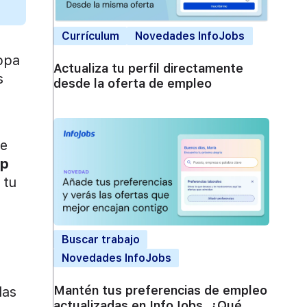
Currículum
Novedades InfoJobs
opa
Actualiza tu perfil directamente
s
desde la oferta de empleo
ce
pp
 tu
Buscar trabajo
Novedades InfoJobs
Mantén tus preferencias de empleo
las
actualizadas en InfoJobs. ¿Qué