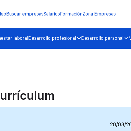
leo
Buscar empresas
Salarios
Formación
Zona Empresas
nestar laboral
Desarrollo profesional
Desarrollo personal
M
currículum
20/03/2