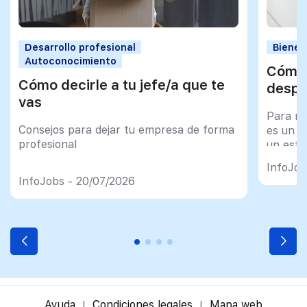
Desarrollo profesional
Bienes
Autoconocimiento
Cómo 
Cómo decirle a tu jefe/a que te
despu
vas
Para mu
Consejos para dejar tu empresa de forma
es un tr
profesional
un esfu
import
InfoJob
InfoJobs - 20/07/2026
Ayuda
Condiciones legales
Mapa web