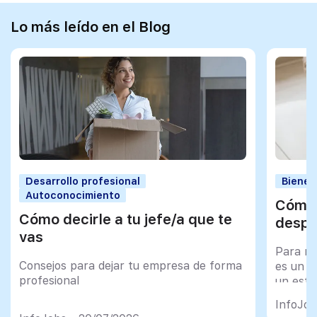
Lo más leído en el Blog
Desarrollo profesional
Bienes
Autoconocimiento
Cómo 
Cómo decirle a tu jefe/a que te
despu
vas
Para mu
Consejos para dejar tu empresa de forma
es un tr
profesional
un esfu
import
InfoJob