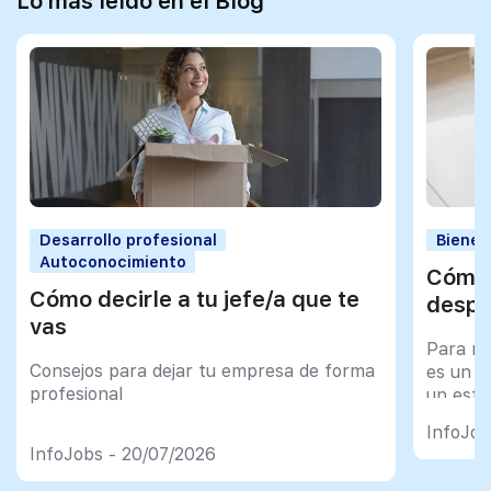
Lo más leído en el Blog
Desarrollo profesional
Bienes
Autoconocimiento
Cómo 
Cómo decirle a tu jefe/a que te
despu
vas
Para mu
Consejos para dejar tu empresa de forma
es un tr
profesional
un esfu
import
InfoJob
InfoJobs - 20/07/2026