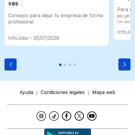
vas
Para mu
Consejos para dejar tu empresa de forma
es un tr
profesional
un esfu
import
InfoJob
InfoJobs - 20/07/2026
Ayuda
Condiciones legales
Mapa web