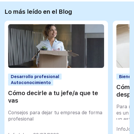
Lo más leído en el Blog
Desarrollo profesional
Bienes
Autoconocimiento
Cómo 
Cómo decirle a tu jefe/a que te
despu
vas
Para mu
Consejos para dejar tu empresa de forma
es un tr
profesional
un esfu
import
InfoJob