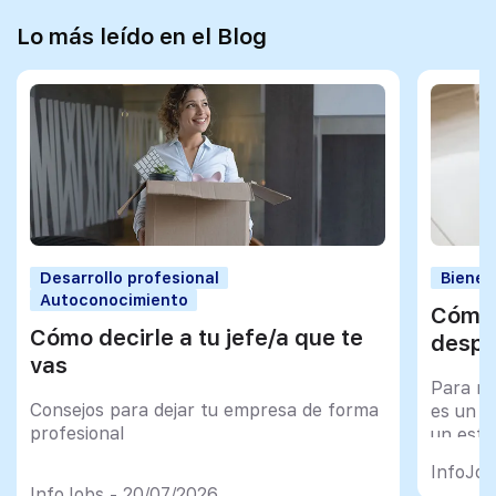
Lo más leído en el Blog
Desarrollo profesional
Bienes
Autoconocimiento
Cómo 
Cómo decirle a tu jefe/a que te
despu
vas
Para mu
Consejos para dejar tu empresa de forma
es un tr
profesional
un esfu
import
InfoJob
InfoJobs - 20/07/2026