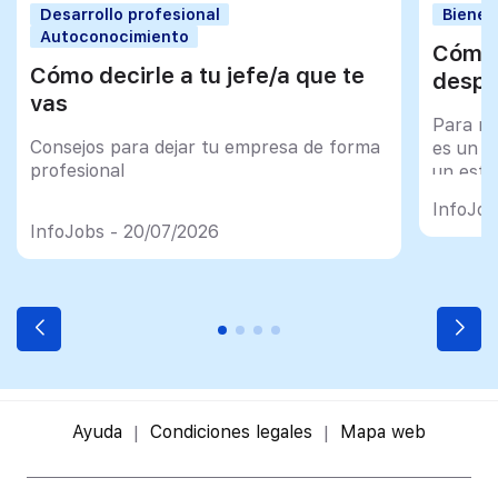
Desarrollo profesional
Bienes
Autoconocimiento
Cómo 
Cómo decirle a tu jefe/a que te
despu
vas
Para mu
Consejos para dejar tu empresa de forma
es un tr
profesional
un esfu
import
InfoJob
InfoJobs - 20/07/2026
Ayuda
Condiciones legales
Mapa web