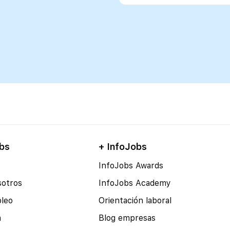
bs
+ InfoJobs
InfoJobs Awards
sotros
InfoJobs Academy
pleo
Orientación laboral
a
Blog empresas