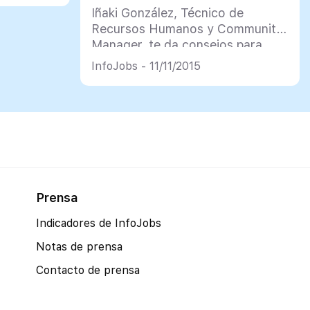
Iñaki González, Técnico de
Recursos Humanos y Community
Manager, te da consejos para
potenciar tus cualidades
InfoJobs - 11/11/2015
profesionales con el objetivo de
sobresalir y diferenciarte de los
demás
Prensa
Indicadores de InfoJobs
Notas de prensa
Contacto de prensa