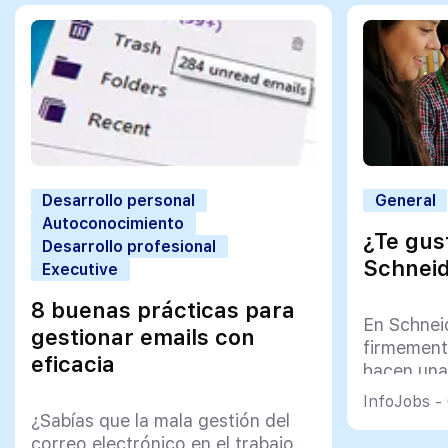
Desarrollo personal
General
Autoconocimiento
¿Te gus
Desarrollo profesional
Schneid
Executive
8 buenas prácticas para
En Schneid
gestionar emails con
firmement
eficacia
hacen una
puedes ser
InfoJobs -
¿Sabías que la mala gestión del
correo electrónico en el trabajo