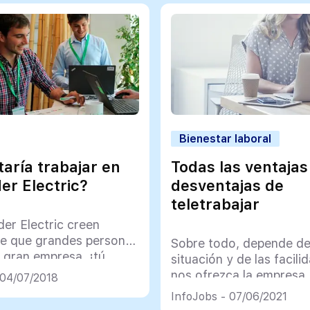
Bienestar laboral
taría trabajar en
Todas las ventajas
er Electric?
desventajas de
teletrabajar
er Electric creen
e que grandes personas
Sobre todo, depende de
 gran empresa, ¡tú
situación y de las facil
 una de ellas!
nos ofrezca la empresa
 04/07/2018
InfoJobs - 07/06/2021