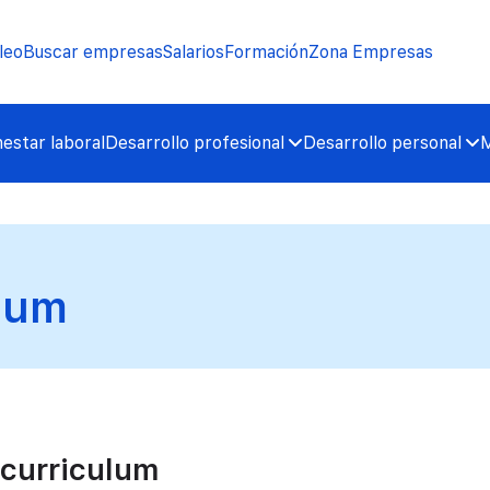
leo
Buscar empresas
Salarios
Formación
Zona Empresas
nestar laboral
Desarrollo profesional
Desarrollo personal
M
ulum
 curriculum