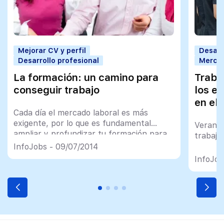
Mejorar CV y perfil
Desarr
Desarrollo profesional
Mercad
La formación: un camino para
Traba
conseguir trabajo
los e
en el 
Cada día el mercado laboral es más
exigente, por lo que es fundamental
Verano
ampliar y profundizar tu formación para
trabaja
ser más competitivo. Contar con un
InfoJobs - 09/07/2014
Máster o Postgrado puede ser un plus
InfoJob
para tu currículum respecto a los otros
candidatos a la hora de optar a un puesto
de trabajo. Si continúas en formación,
[…]