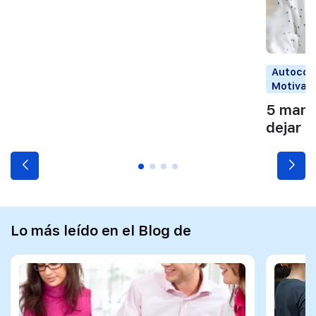
Autocon
Motivac
5 maner
dejar 
Lo más leído en el Blog de