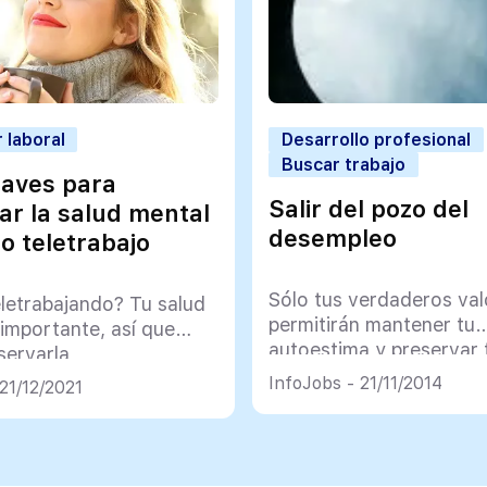
 laboral
Desarrollo profesional
Buscar trabajo
laves para
Salir del pozo del
ar la salud mental
desempleo
o teletrabajo
Sólo tus verdaderos val
eletrabajando? Tu salud
permitirán mantener tu
importante, así que
autoestima y preservar 
servarla
integridad psicológica
InfoJobs - 21/11/2014
21/12/2021