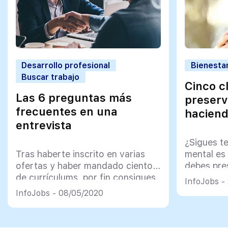
Desarrollo profesional
Bienestar
Buscar trabajo
Cinco c
Las 6 preguntas más
preserv
frecuentes en una
haciend
entrevista
¿Sigues t
Tras haberte inscrito en varias
mental es 
ofertas y haber mandado cientos
debes pre
de currículums, por fin consigues
InfoJobs - 
la entrevista del trabajo de tus
InfoJobs - 08/05/2020
sueños. Y, ¿ahora qué?