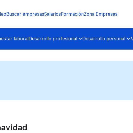
leo
Buscar empresas
Salarios
Formación
Zona Empresas
nestar laboral
Desarrollo profesional
Desarrollo personal
M
navidad