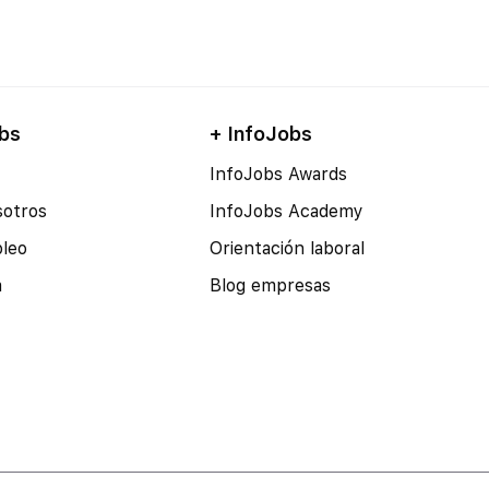
bs
+ InfoJobs
InfoJobs Awards
sotros
InfoJobs Academy
pleo
Orientación laboral
a
Blog empresas