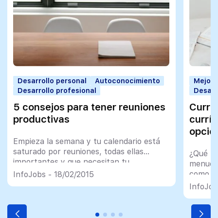
Desarrollo personal
Autoconocimiento
Mejorar
Desarrollo profesional
Desarr
5 consejos para tener reuniones
Currí
productivas
currí
opció
Empieza la semana y tu calendario está
saturado por reuniones, todas ellas
¿Qué ti
importantes y que necesitan tu
menudo 
presencia. Como jefe de equipo será
como la
InfoJobs - 18/02/2015
necesario que priorices los temas a tratar
informa
InfoJob
para que tanto tú como tu equipo no
perdáis vuestro valioso tiempo