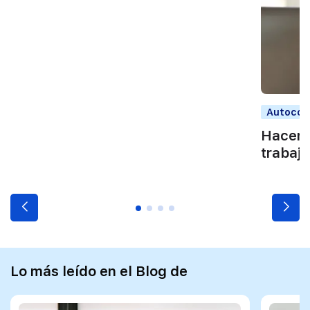
Autocon
Hacer f
trabajo
Lo más leído en el Blog de