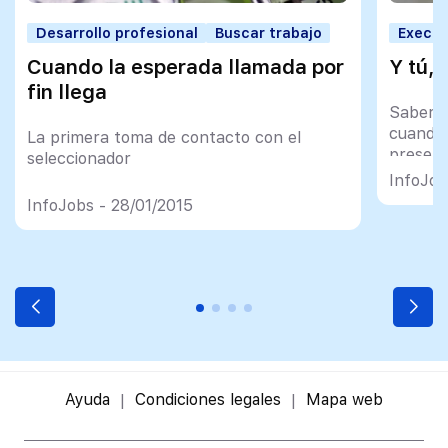
Desarrollo profesional
Buscar trabajo
Execut
Cuando la esperada llamada por
Y tú,
fin llega
Saber e
cuando
La primera toma de contacto con el
presenc
seleccionador
generam
InfoJob
genera
InfoJobs - 28/01/2015
Ayuda
Condiciones legales
Mapa web