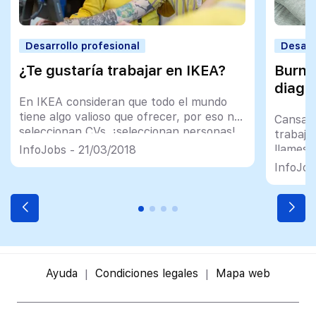
Desarrollo profesional
Desarr
¿Te gustaría trabajar en IKEA?
Burno
diagn
En IKEA consideran que todo el mundo
tiene algo valioso que ofrecer, por eso no
Cansanc
seleccionan CVs, ¡seleccionan personas!
trabajo
llames,
InfoJobs - 21/03/2018
frenan 
InfoJob
Ayuda
Condiciones legales
Mapa web