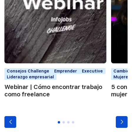
Consejos Challenge
Emprender
Executive
Cambio p
Liderazgo empresarial
Mujeres 
Webinar | Cómo encontrar trabajo
5 conse
como freelance
mujeres