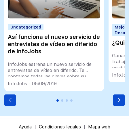
Uncategorized
Mejorar
Desarr
Así funciona el nuevo servicio de
¿Quie
entrevistas de vídeo en diferido
de InfoJobs
Ganarte
trabajo
InfoJobs estrena un nuevo servicio de
posible
entrevistas de vídeo en diferido. Te
InfoJob
contamos todas las claves sobre su
funcionamiento.
InfoJobs - 05/09/2019
Ayuda
Condiciones legales
Mapa web