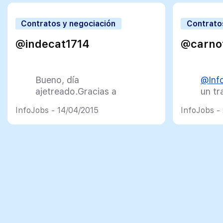
Contratos y negociación
Contrato
@indecat1714
@carno
Bueno, día
@Inf
ajetreado.Gracias a
un tr
@InfoJobs
hoy he
traba
InfoJobs - 14/04/2015
InfoJobs -
realizado una entrevista
encon
de trabajo.A mi parecer,
Ahor
creo que fue bien, pero.
ofert
. Hay q esperar
— Ca
— Viajero
(@ca
(@indecat1714)
April 14,
agos
2015