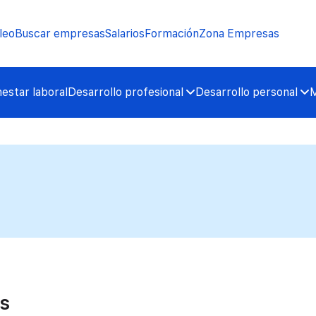
leo
Buscar empresas
Salarios
Formación
Zona Empresas
nestar laboral
Desarrollo profesional
Desarrollo personal
M
s