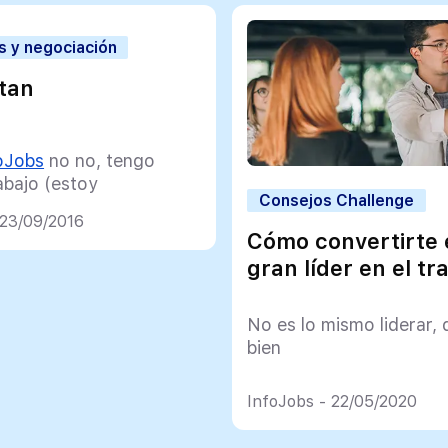
s y negociación
tan
oJobs
no no, tengo
abajo (estoy
Consejos Challenge
jando ya) que
 23/09/2016
tré en infojobs.
Cómo convertirte 
a además tengo
gran líder en el tr
a para cambiarme .
rnotán
No es lo mismo liderar, 
rnotan)
10 de
bien
to de 2016
InfoJobs - 22/05/2020