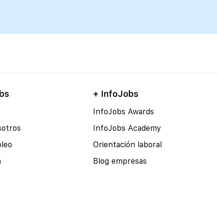
bs
+ InfoJobs
InfoJobs Awards
sotros
InfoJobs Academy
pleo
Orientación laboral
a
Blog empresas