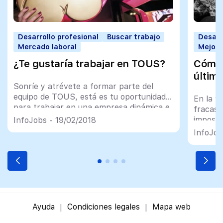
Desarrollo profesional
Buscar trabajo
Desarr
Mercado laboral
Mejorar
¿Te gustaría trabajar en TOUS?
Cómo 
último
Sonríe y atrévete a formar parte del
equipo de TOUS, está es tu oportunidad
En la v
para trabajar en una empresa dinámica e
fracaso
innovadora
imposib
InfoJobs - 19/02/2018
menos e
InfoJob
tantas 
empleo
Ayuda
Condiciones legales
Mapa web