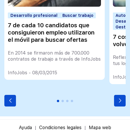
Desarrollo profesional
Buscar trabajo
Autoco
Desarr
7 de cada 10 candidatos que
Gestió
consiguieron empleo utilizaron
7 cos
el móvil para buscar ofertas
volver
En 2014 se firmaron más de 700.000
Reflexi
contratos de trabajo a través de InfoJobs
tus log
InfoJobs - 08/03/2015
InfoJob
Ayuda
Condiciones legales
Mapa web