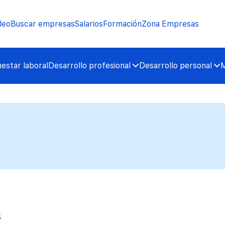
leo
Buscar empresas
Salarios
Formación
Zona Empresas
nestar laboral
Desarrollo profesional
Desarrollo personal
M
s