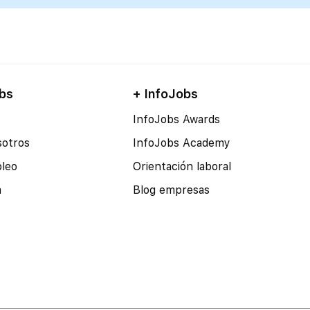
bs
+ InfoJobs
InfoJobs Awards
sotros
InfoJobs Academy
pleo
Orientación laboral
a
Blog empresas