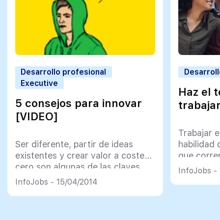
Desarrollo profesional
Desarroll
Executive
Haz el 
5 consejos para innovar
trabaja
[VIDEO]
Trabajar 
Ser diferente, partir de ideas
habilidad 
existentes y crear valor a coste
que corre
cero son algunas de las claves
InfoJobs - 
para potenciar la innovación
InfoJobs - 15/04/2014