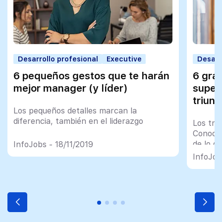
Desarrollo profesional
Executive
Desarr
6 pequeños gestos que te harán
6 gra
mejor manager (y líder)
supera
triunf
Los pequeños detalles marcan la
diferencia, también en el liderazgo
Los tra
Conoce 
de lo q
InfoJobs - 18/11/2019
InfoJob