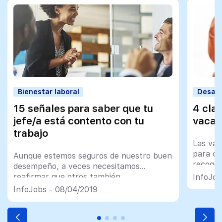
Bienestar laboral
Desarr
15 señales para saber que tu
4 cla
jefe/a está contento con tu
vacac
trabajo
Las vac
para cr
Aunque estemos seguros de nuestro buen
recoger
desempeño, a veces necesitamos
ayudará
reafirmar que otros también
InfoJob
InfoJobs - 08/04/2019