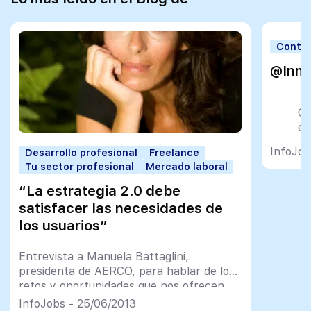
Contra
@Inm
C
en
qu
InfoJob
Desarrollo profesional
Freelance
— 
Tu sector profesional
Mercado laboral
(
“La estrategia 2.0 debe
satisfacer las necesidades de
los usuarios”
Entrevista a Manuela Battaglini,
presidenta de AERCO, para hablar de los
retos y oportunidades que nos ofrecen
los Social Media
InfoJobs - 25/06/2013